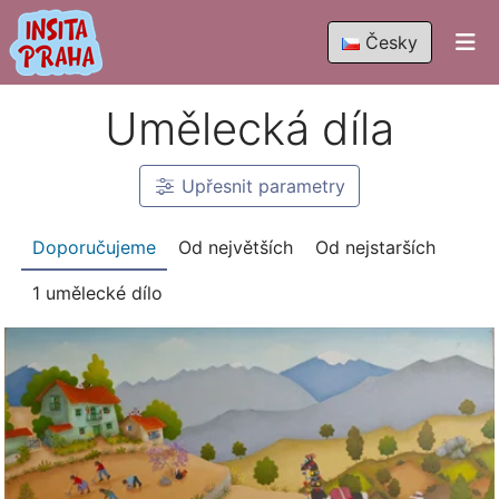
Česky
Umělecká díla
Upřesnit
parametry
Doporučujeme
Od největších
Od nejstarších
1 umělecké dílo