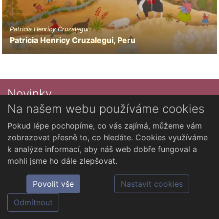
Patricia Henricy Cruzalegui
Patricia Henricy Cruzalegui, Peru
Novinky
Na našem webu používáme cookies
Česky
Pokud lépe pochopíme, co vás zajímá, můžeme vám
zobrazovat přesně to, co hledáte. Cookies využíváme
k analýze informací, aby náš web dobře fungoval a
mohli jsme ho dále zlepšovat.
©2026 Spolek MoNaIV z.s. - Alexandra Dětinská
Povolit vše
Nastavit cookies
provozováno na systému
mojepaleta.cz
Odmítnout