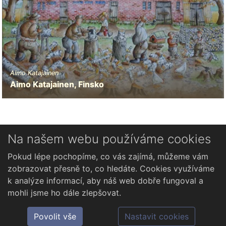
Aimo Katajainen
Aimo Katajainen, Finsko
Na našem webu používáme cookies
Novinky
Pokud lépe pochopíme, co vás zajímá, můžeme vám
Česky
zobrazovat přesně to, co hledáte. Cookies využíváme
k analýze informací, aby náš web dobře fungoval a
mohli jsme ho dále zlepšovat.
Povolit vše
Nastavit cookies