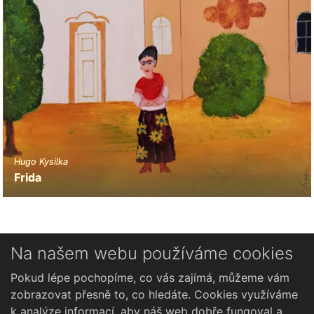
Hugo Kysilka
Frida
Na našem webu používáme cookies
Novinky
Pokud lépe pochopíme, co vás zajímá, můžeme vám
zobrazovat přesně to, co hledáte. Cookies využíváme
Česky
k analýze informací, aby náš web dobře fungoval a