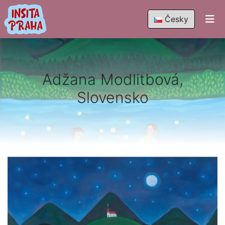
Česky
Adžana Modlitbová,
Slovensko