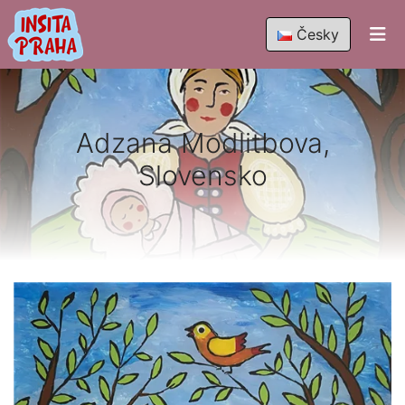
Česky
Adzana Modlitbova,
Slovensko