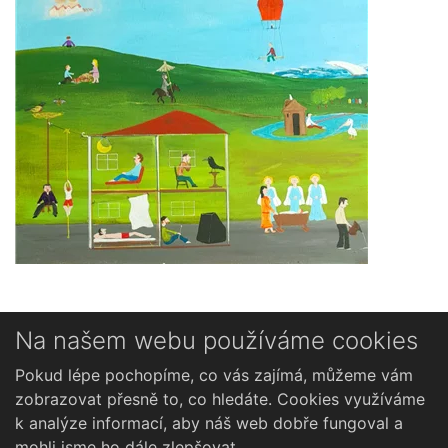
Na našem webu používáme cookies
Novinky
Pokud lépe pochopíme, co vás zajímá, můžeme vám
Česky
zobrazovat přesně to, co hledáte. Cookies využíváme
k analýze informací, aby náš web dobře fungoval a
mohli jsme ho dále zlepšovat.