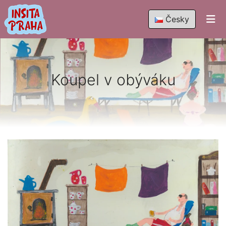
Česky
Koupel v obýváku