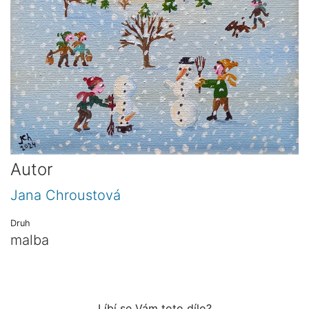
Autor
Jana Chroustová
Druh
malba
Líbí se Vám toto dílo?