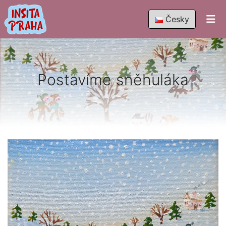
Česky
Postavíme sněhuláka