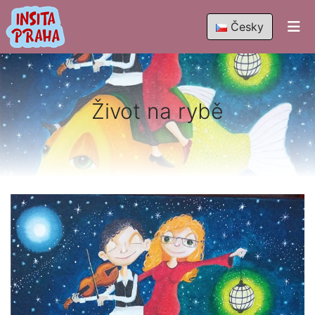
Česky
Život na rybě