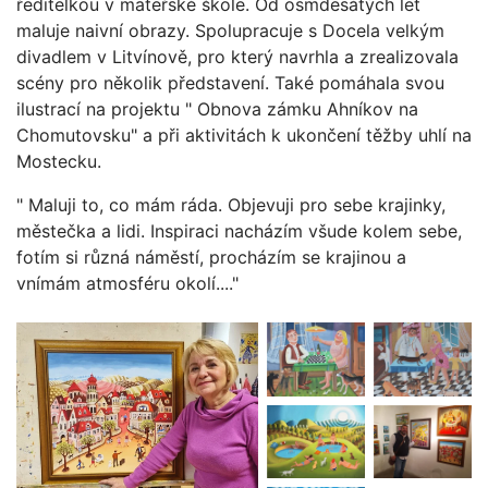
ředitelkou v mateřské škole. Od osmdesátých let
maluje naivní obrazy. Spolupracuje s Docela velkým
divadlem v Litvínově, pro který navrhla a zrealizovala
scény pro několik představení. Také pomáhala svou
ilustrací na projektu " Obnova zámku Ahníkov na
Chomutovsku" a při aktivitách k ukončení těžby uhlí na
Mostecku.
" Maluji to, co mám ráda. Objevuji pro sebe krajinky,
městečka a lidi. Inspiraci nacházím všude kolem sebe,
fotím si různá náměstí, procházím se krajinou a
vnímám atmosféru okolí...."