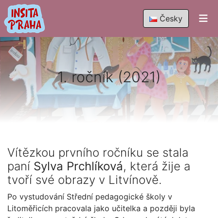
Česky
1. ročník (2021)
Vítězkou prvního ročníku se stala
paní
Sylva Prchlíková
, která žije a
tvoří své obrazy v Litvínově.
Po vystudování Střední pedagogické školy v
Litoměřicích pracovala jako učitelka a později byla