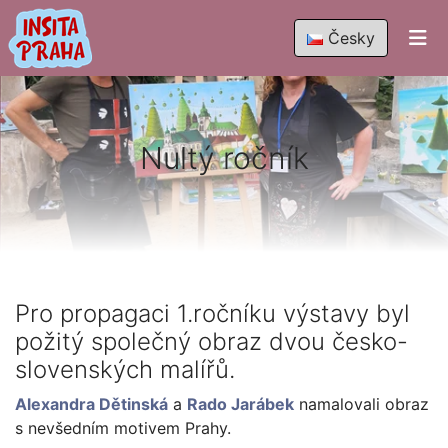
Česky
Nultý ročník
Pro propagaci 1.ročníku výstavy byl
požitý společný obraz dvou česko-
slovenských malířů.
Alexandra Dětinská
a
Rado Jarábek
namalovali obraz
s nevšedním motivem Prahy.