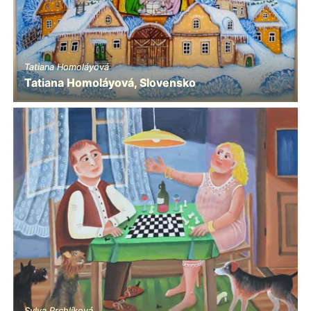
Tatiana Homoláyová
Tatiana Homoláyová, Slovensko
Sylva Prchlíková