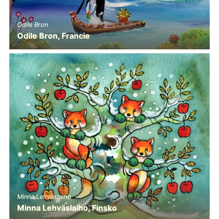
Odile Bron
Odile Bron, Francie
Minna Lehväslaiho
Minna Lehväslaiho, Finsko