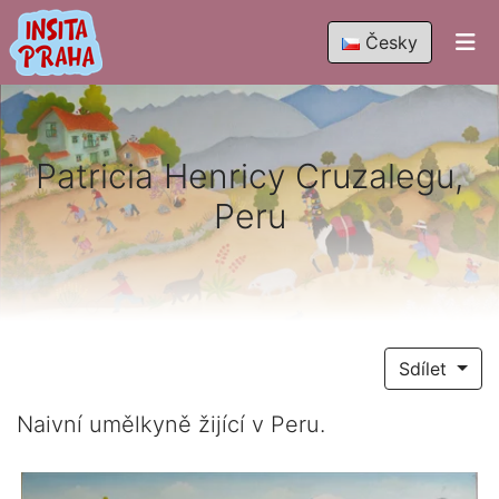
Česky
Patricia Henricy Cruzalegu,
Peru
Sdílet
Naivní umělkyně žijící v Peru.