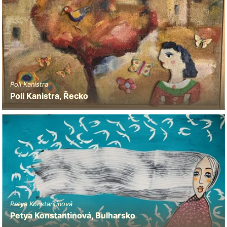
Poli Kanistra
Poli Kanistra, Řecko
Petya Konstantinová
Petya Konstantinová, Bulharsko