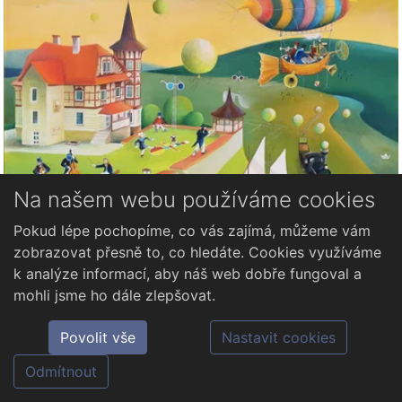
Na našem webu používáme cookies
Pokud lépe pochopíme, co vás zajímá, můžeme vám
Krofián Miroslav
Krofián Miroslav, Česká republika
zobrazovat přesně to, co hledáte. Cookies využíváme
k analýze informací, aby náš web dobře fungoval a
mohli jsme ho dále zlepšovat.
Povolit vše
Nastavit cookies
Odmítnout